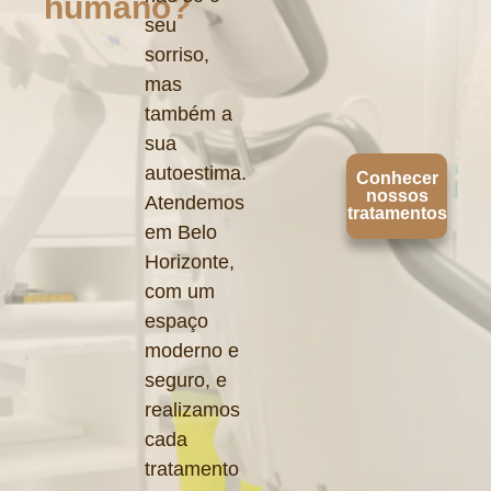
humano?
seu
sorriso,
mas
também a
sua
autoestima.
Conhecer
nossos
Atendemos
tratamentos
em Belo
Horizonte,
com um
espaço
moderno e
seguro, e
realizamos
cada
tratamento