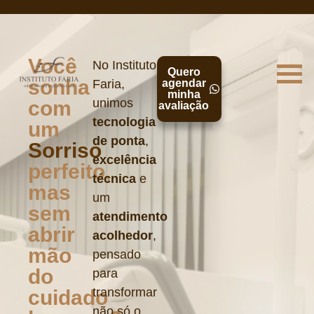
Você
No Instituto
Quero
sonha
Faria,
agendar
minha
unimos
com
avaliação
tecnologia
um
de ponta
,
Sorriso
excelência
perfeito,
técnica
e
mas
um
sem
atendimento
abrir
acolhedor
,
mão
pensado
do
para
transformar
cuidado
não só o